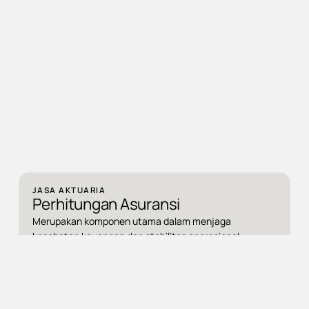
JASA AKTUARIA
Perhitungan Asuransi
Merupakan komponen utama dalam menjaga
kesehatan keuangan dan stabilitas operasional
perusahaan asuransi maupun reasuransi. Kewajiban ini
mencerminkan tanggung jawab perusahaan dalam
memenuhi manfaat polis kepada pemegang polis di
masa kini maupun masa mendatang.