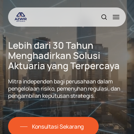
Skip
to
Menu
main
search
content
Lebih dari 30 Tahun
Menghadirkan Solusi
Aktuaria yang Terpercaya
Mitra independen bagi perusahaan dalam
pengelolaan risiko, pemenuhan regulasi, dan
pengambilan keputusan strategis.
JASA AKTUARIA
Perhitungan Imbalan Kerja
Berdasarkan Pernyataan Standar Akuntansi Keuangan
Nomor 219 (PSAK 219) tentang Imbalan Kerja, entitas
Konsultasi Sekarang
diwajibkan untuk mengakui kewajiban dan beban