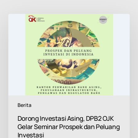
Dorong
Investasi
Asing,
DPB2
OJK
Gelar
Seminar
Prospek
dan
Peluang
Investasi
Berita
Dorong Investasi Asing, DPB2 OJK
Gelar Seminar Prospek dan Peluang
Investasi