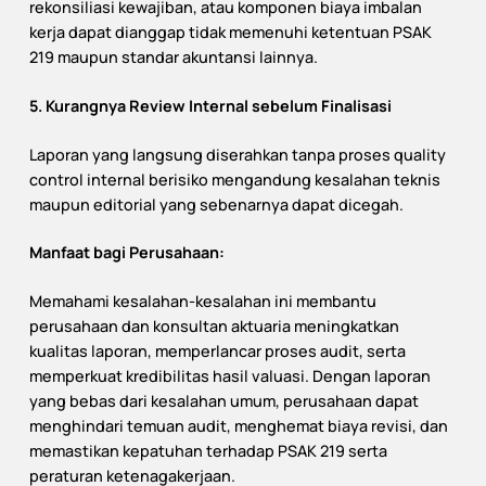
rekonsiliasi kewajiban, atau komponen biaya imbalan
kerja dapat dianggap tidak memenuhi ketentuan PSAK
219 maupun standar akuntansi lainnya.
5. Kurangnya Review Internal sebelum Finalisasi
Laporan yang langsung diserahkan tanpa proses quality
control internal berisiko mengandung kesalahan teknis
maupun editorial yang sebenarnya dapat dicegah.
Manfaat bagi Perusahaan:
Memahami kesalahan-kesalahan ini membantu
perusahaan dan konsultan aktuaria meningkatkan
kualitas laporan, memperlancar proses audit, serta
memperkuat kredibilitas hasil valuasi. Dengan laporan
yang bebas dari kesalahan umum, perusahaan dapat
menghindari temuan audit, menghemat biaya revisi, dan
memastikan kepatuhan terhadap PSAK 219 serta
peraturan ketenagakerjaan.