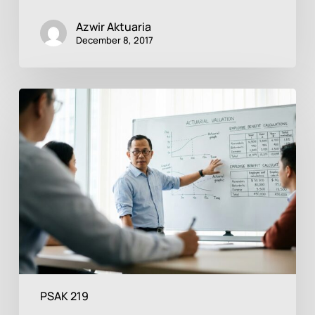
Azwir Aktuaria
December 8, 2017
Daftar
Istilah
Kunci
dalam
PSAK
219
yang
Wajib
Dipahami
HR
dan
Akuntan
PSAK 219