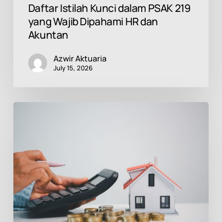
Daftar Istilah Kunci dalam PSAK 219
yang Wajib Dipahami HR dan
Akuntan
Azwir Aktuaria
July 15, 2026
Tren
Tingkat
Bunga
Acuan
&
Dampaknya
pada
Valuasi
Imbalan
Kerja
2026