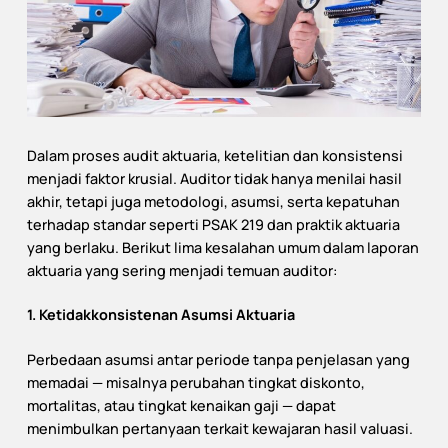
Dalam proses audit aktuaria, ketelitian dan konsistensi
menjadi faktor krusial. Auditor tidak hanya menilai hasil
akhir, tetapi juga metodologi, asumsi, serta kepatuhan
terhadap standar seperti PSAK 219 dan praktik aktuaria
yang berlaku. Berikut lima kesalahan umum dalam laporan
aktuaria yang sering menjadi temuan auditor:
1. Ketidakkonsistenan Asumsi Aktuaria
Perbedaan asumsi antar periode tanpa penjelasan yang
memadai — misalnya perubahan tingkat diskonto,
mortalitas, atau tingkat kenaikan gaji — dapat
menimbulkan pertanyaan terkait kewajaran hasil valuasi.