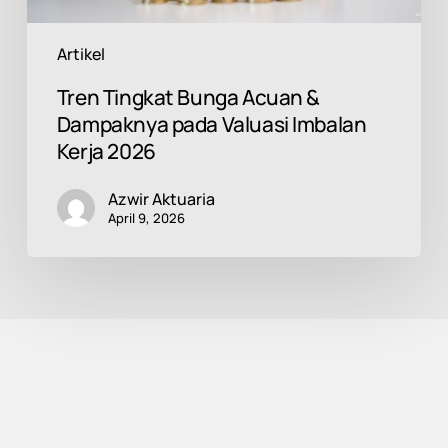
Artikel
Tren Tingkat Bunga Acuan &
Dampaknya pada Valuasi Imbalan
Kerja 2026
Azwir Aktuaria
April 9, 2026