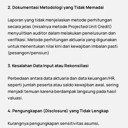
2. Dokumentasi Metodologi yang Tidak Memadai
Laporan yang tidak menjelaskan metode perhitungan
secara jelas (misalnya metode Projected Unit Credit)
menyulitkan auditor dalam melakukan penelusuran dan
verifikasi. Metode perhitungan aktuaria yang digunakan
untuk menentukan nilai kini dari kewajiban imbalan pasti
(pesangon/pensiun)
3. Kesalahan Data Input atau Rekonsiliasi
Perbedaan antara data aktuaria dan data keuangan/HR,
seperti jumlah peserta atau saldo kewajiban awal, sering
menjadi temuan karena berdampak langsung pada hasil
valuasi.
4. Pengungkapan (Disclosure) yang Tidak Lengkap
Kurangnya pengungkapan sensitivitas asumsi,