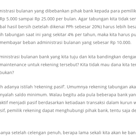
nistrasi bulanan yang dibebankan pihak bank kepada para pemili
itar Rp 5.000 sampai Rp 25.000 per bulan. Agar tabungan kita tida
al hasil bersih (setelah dikenai PPh sebesar 20%) harus lebih besa
ih tabungan saat ini yang sekitar 4% per tahun, maka kita harus 
t membayar beban administrasi bulanan yang sebesar Rp 10.000.
ministrasi bulanan bank yang kita tuju dan kita bandingkan denga
aintenance untuk rekening tersebut? Kita tidak mau dana kita ter
 bukan?
ah adanya istilah ‘rekening pasif’. Umumnya rekening tabungan aka
 hanyalah saldo minimum. Walau begitu ada pula beberapa bank y
aktif menjadi pasif berdasarkan ketiadaan transaksi dalam kurun 
if, pemilik rekening dapat menghubungi pihak bank, tentu saja d
nya setelah celengan penuh, berapa lama sekali kita akan ke bank