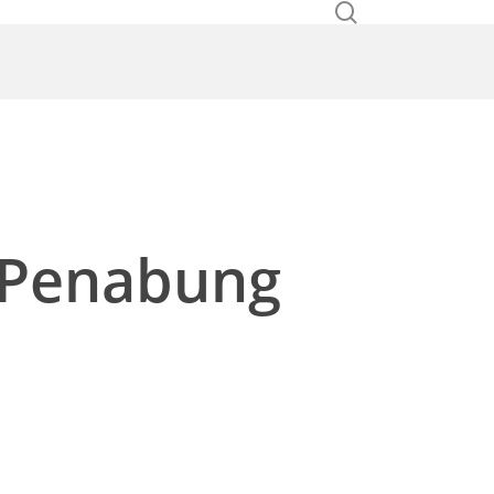
search
Konsultasi
i Penabung