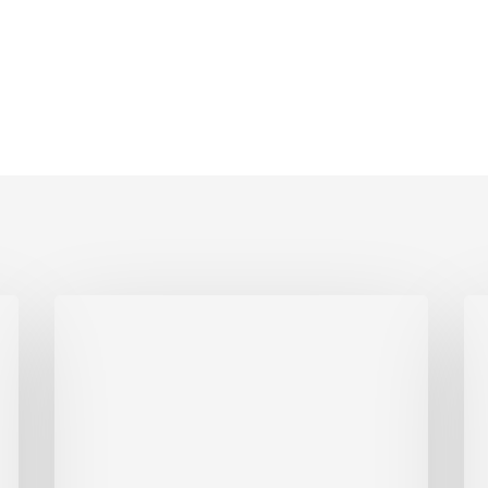
Kapan
Bia
Perusahaan
Jas
Harus
Kin
Mulai
da
Melakukan
Pe
Penilaian
Im
PSAK
Ker