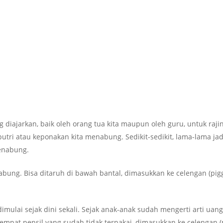
ring diajarkan, baik oleh orang tua kita maupun oleh guru, untuk 
utri atau keponakan kita menabung. Sedikit-sedikit, lama-lama jad
enabung.
abung. Bisa ditaruh di bawah bantal, dimasukkan ke celengan (pi
ulai sejak dini sekali. Sejak anak-anak sudah mengerti arti uang.
tempat pensil yang sudah tidak terpakai, dimasukkan ke celengan (