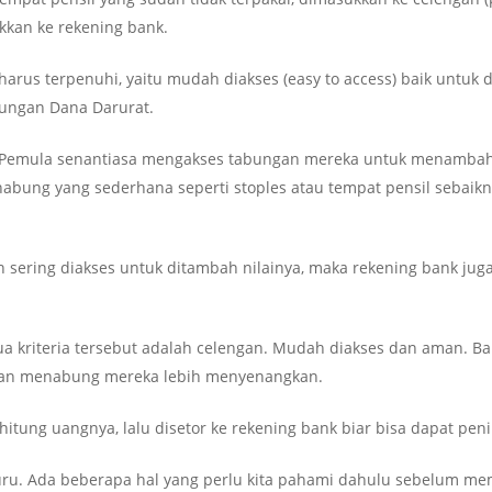
kkan ke rekening bank.
arus terpenuhi, yaitu mudah diakses (easy to access) baik untuk
abungan Dana Darurat.
 Pemula senantiasa mengakses tabungan mereka untuk menambah 
bung yang sederhana seperti stoples atau tempat pensil sebaik
 sering diakses untuk ditambah nilainya, maka rekening bank juga
 kriteria tersebut adalah celengan. Mudah diakses dan aman. Bah
tan menabung mereka lebih menyenangkan.
hitung uangnya, lalu disetor ke rekening bank biar bisa dapat peni
buru. Ada beberapa hal yang perlu kita pahami dahulu sebelum m