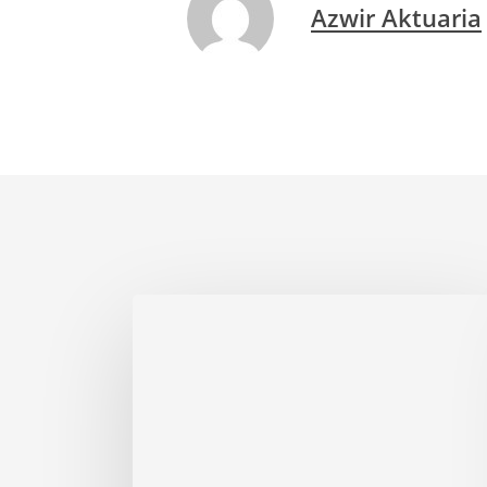
Azwir Aktuaria
Industri
Asuransi
Nasional
Tumbuh
Tapi
Sangat
Kekurangan