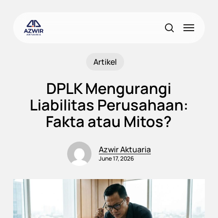
Skip
to
Menu
main
search
content
Artikel
DPLK Mengurangi
Liabilitas Perusahaan:
Fakta atau Mitos?
Azwir Aktuaria
June 17, 2026