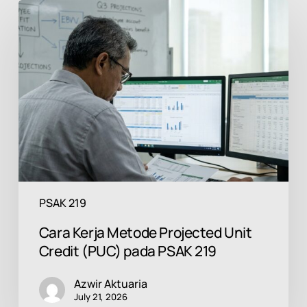
Cara
Kerja
Metode
Projected
Unit
Credit
(PUC)
pada
PSAK
219
PSAK 219
Cara Kerja Metode Projected Unit
Credit (PUC) pada PSAK 219
Azwir Aktuaria
July 21, 2026