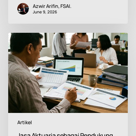
Azwir Arifin, FSAI.
June 9, 2026
Jasa
Aktuaria
sebagai
Pendukung
PSAK
219:
Mengapa
Perusahaan
Membutuhkan
Pendekatan
yang
Tepat?
Artikel
Jasa Aktuaria sebagai Pendukung