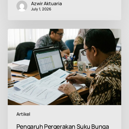
Azwir Aktuaria
July 1, 2026
Pengaruh
Pergerakan
Suku
Bunga
terhadap
Liabilitas
PSAK
219:
Mengapa
Perusahaan
Perlu
Memahaminya?
Artikel
Pengaruh Pergerakan Suku Bunga