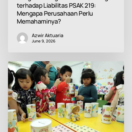
terhadap Liabilitas PSAK 219:
Mengapa Perusahaan Perlu
Memahaminya?
Azwir Aktuaria
June 9, 2026
Celengan
Lebih
Tepat
bagi
Penabung
Pemula