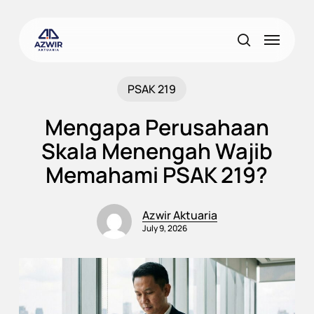
Skip
to
Menu
main
search
content
PSAK 219
Mengapa Perusahaan
Skala Menengah Wajib
Memahami PSAK 219?
Azwir Aktuaria
July 9, 2026