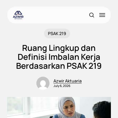
Skip
to
Menu
main
search
content
PSAK 219
Ruang Lingkup dan
Definisi Imbalan Kerja
Berdasarkan PSAK 219
Azwir Aktuaria
July 6, 2026