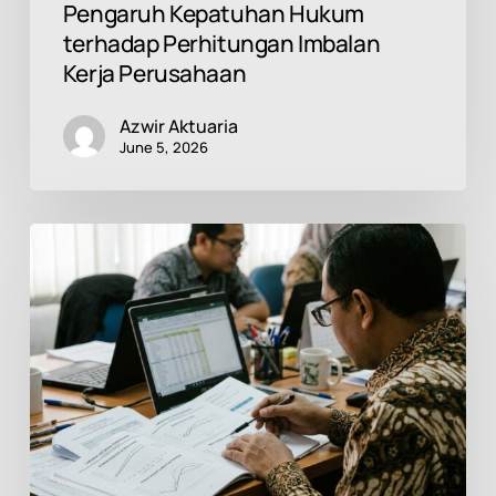
Pengaruh Kepatuhan Hukum
terhadap Perhitungan Imbalan
Kerja Perusahaan
Azwir Aktuaria
June 5, 2026
Pengaruh
Pergerakan
Suku
Bunga
terhadap
Liabilitas
PSAK
219:
Mengapa
Perusahaan
Perlu