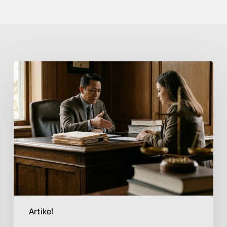
Pengaruh
Kepatuhan
Hukum
terhadap
Perhitungan
Imbalan
Kerja
Perusahaan
Artikel