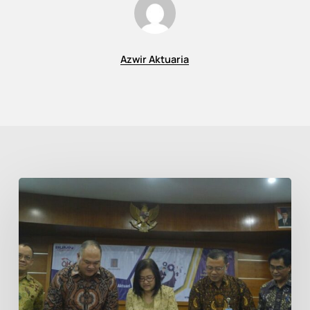
Azwir Aktuaria
UGM
Siap
Buka
Prodi
S1
Ilmu
Aktuaria