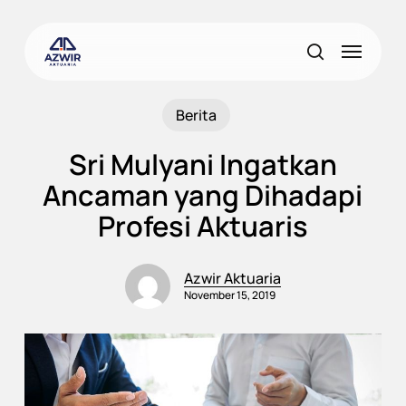
Skip
to
Menu
main
search
content
Berita
Sri Mulyani Ingatkan
Ancaman yang Dihadapi
Profesi Aktuaris
Azwir Aktuaria
November 15, 2019