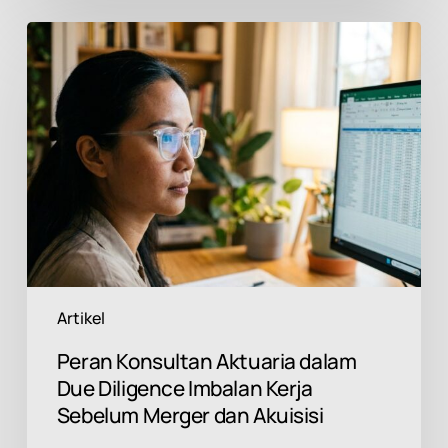
Peran
Konsultan
Aktuaria
dalam
Due
Diligence
Imbalan
Kerja
Sebelum
Merger
dan
Akuisisi
Artikel
Peran Konsultan Aktuaria dalam
Due Diligence Imbalan Kerja
Sebelum Merger dan Akuisisi