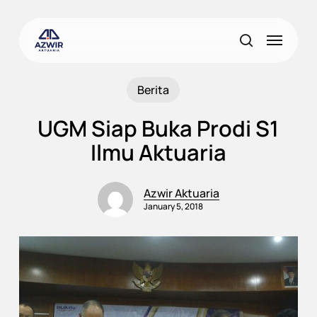
Skip
to
Menu
main
search
content
Berita
UGM Siap Buka Prodi S1
Ilmu Aktuaria
Azwir Aktuaria
January 5, 2018