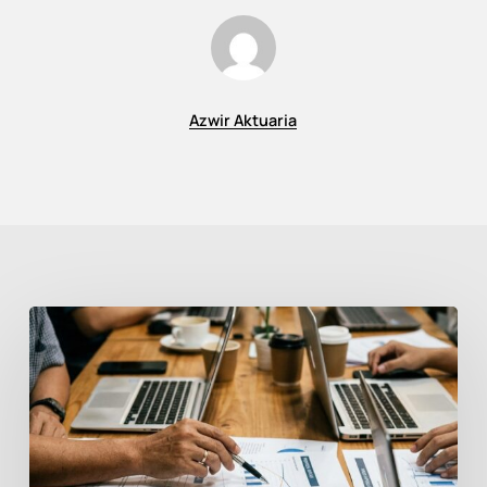
Azwir Aktuaria
Hedging
Liabilitas
Imbalan
Kerja
dari
Risiko
Inflasi: