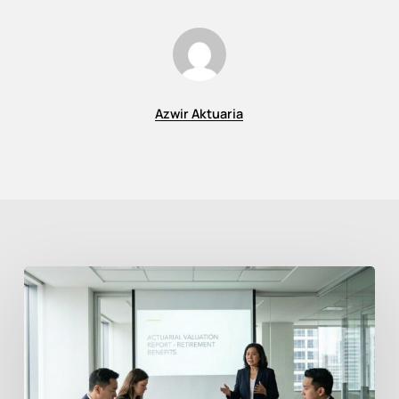
Azwir Aktuaria
PSAK
219
Imbalan
Kerja:
Mengapa
Perusahaan
Tidak