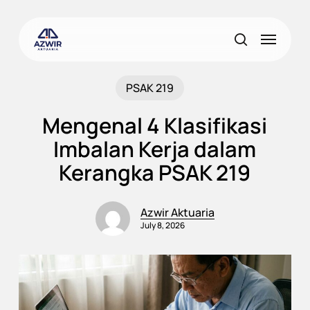
Skip
to
Menu
main
search
content
PSAK 219
Mengenal 4 Klasifikasi
Imbalan Kerja dalam
Kerangka PSAK 219
Azwir Aktuaria
July 8, 2026