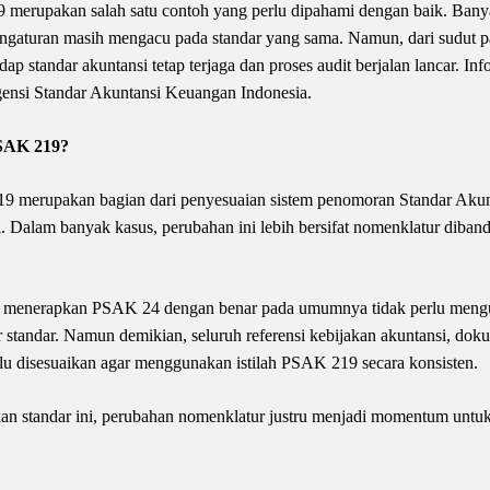
merupakan salah satu contoh yang perlu dipahami dengan baik. Bany
engaturan masih mengacu pada standar yang sama. Namun, dari sudut pan
p standar akuntansi tetap terjaga dan proses audit berjalan lancar. In
ensi Standar Akuntansi Keuangan Indonesia.
SAK 219?
 merupakan bagian dari penyesuaian sistem penomoran Standar Akunt
nal. Dalam banyak kasus, perubahan ini lebih bersifat nomenklatur dib
ah menerapkan PSAK 24 dengan benar pada umumnya tidak perlu mengu
andar. Namun demikian, seluruh referensi kebijakan akuntansi, dokume
u disesuaikan agar menggunakan istilah PSAK 219 secara konsisten.
n standar ini, perubahan nomenklatur justru menjadi momentum untuk 