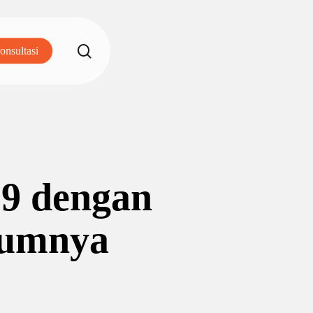
search
onsultasi
9 dengan
lumnya