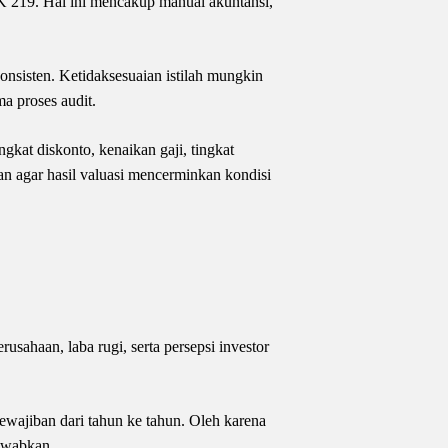
K 219. Hal ini mencakup manual akuntansi,
nsisten. Ketidaksesuaian istilah mungkin
a proses audit.
kat diskonto, kenaikan gaji, tingkat
an agar hasil valuasi mencerminkan kondisi
sahaan, laba rugi, serta persepsi investor
kewajiban dari tahun ke tahun. Oleh karena
jawabkan.