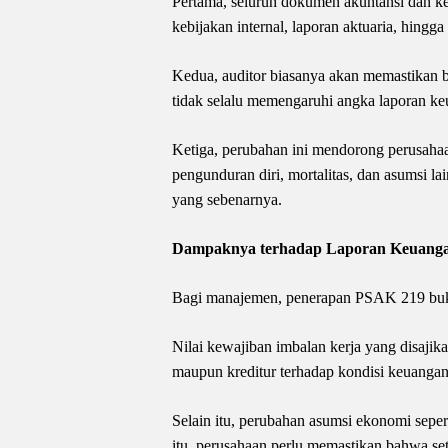
Pertama, seluruh dokumen akuntansi dan k
kebijakan internal, laporan aktuaria, hing
Kedua, auditor biasanya akan memastikan b
tidak selalu memengaruhi angka laporan keu
Ketiga, perubahan ini mendorong perusahaan
pengunduran diri, mortalitas, dan asumsi l
yang sebenarnya.
Dampaknya terhadap Laporan Keuang
Bagi manajemen, penerapan PSAK 219 buk
Nilai kewajiban imbalan kerja yang disajik
maupun kreditur terhadap kondisi keuangan
Selain itu, perubahan asumsi ekonomi seper
itu, perusahaan perlu memastikan bahwa se