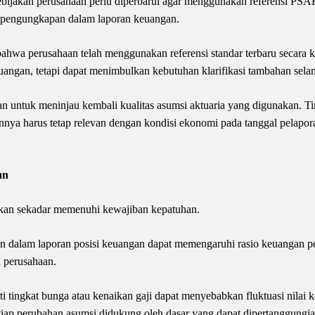
ebijakan perusahaan perlu diperbarui agar menggunakan referensi PSA
ga pengungkapan dalam laporan keuangan.
ahwa perusahaan telah menggunakan referensi standar terbaru secara ko
angan, tetapi dapat menimbulkan kebutuhan klarifikasi tambahan selam
 untuk meninjau kembali kualitas asumsi aktuaria yang digunakan. Ting
ainnya harus tetap relevan dengan kondisi ekonomi pada tanggal pelapor
an
an sekadar memenuhi kewajiban kepatuhan.
an dalam laporan posisi keuangan dapat memengaruhi rasio keuangan peru
 perusahaan.
ti tingkat bunga atau kenaikan gaji dapat menyebabkan fluktuasi nilai 
tiap perubahan asumsi didukung oleh dasar yang dapat dipertanggung