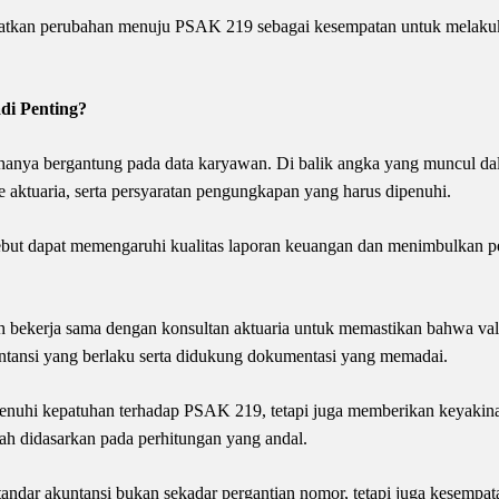
aatkan perubahan menuju PSAK 219 sebagai kesempatan untuk melakuk
di Penting?
 hanya bergantung pada data karyawan. Di balik angka yang muncul da
 aktuaria, serta persyaratan pengungkapan yang harus dipenuhi.
ebut dapat memengaruhi kualitas laporan keuangan dan menimbulkan 
h bekerja sama dengan konsultan aktuaria untuk memastikan bahwa va
ntansi yang berlaku serta didukung dokumentasi yang memadai.
enuhi kepatuhan terhadap PSAK 219, tetapi juga memberikan keyakin
h didasarkan pada perhitungan yang andal.
ndar akuntansi bukan sekadar pergantian nomor, tetapi juga kesempa